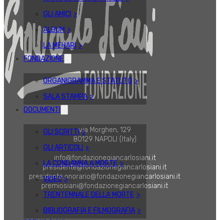
GLI AMICI
ALBUM
LA MEHARI
FONDAZIONE
ORGANIGRAMMA E STATUTO
SALA STAMPA
DOCUMENTI
via Morghen, 129
GLI SCRITTI
80129 NAPOLI (Italy)
GLI ARTICOLI
info@fondazionegiancarlosiani.it
LA CONDANNA A MORTE
presidente@fondazionegiancarlosiani.it
presidente.onorario@fondazionegiancarlosiani.it
VIDEO
premiosiani@fondazionegiancarlosiani.it
TRENTENNALE DELLA MORTE
BIBLIOGRAFIA E FILMOGRAFIA