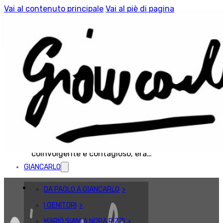
Vai al contenuto principale
Vai al piè di pagina
Tag:
Erminia Trunfio
Poi torno!
Maggio 23, 2024
POI TORNO! di Erminia Trunfio Chi era Giancarlo?
Era uno stupendo ragazzo, allegro e dal sorriso
coinvolgente e contagioso, era…
GIANCARLO
DA PAOLO A GIANCARLO
I GENITORI
MARIO SIANI A NORA RIZZI