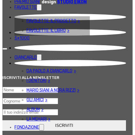
PREMIO SIANI
design
STUDIO EIKON
FAVOLETTE
FAVOLETTE: IL PROGETTO
FAVOLETTE: IL LIBRO
5×1000
GIANCARLO
DA PAOLO A GIANCARLO
ISCRIVITI ALLA NEWSLETTER
I GENITORI
MARIO SIANI A NORA RIZZI
GLI AMICI
ALBUM
LA MEHARI
FONDAZIONE