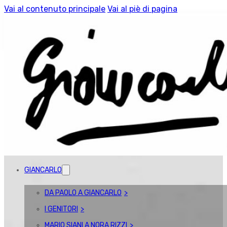
Vai al contenuto principale
Vai al piè di pagina
GIANCARLO
DA PAOLO A GIANCARLO
I GENITORI
MARIO SIANI A NORA RIZZI