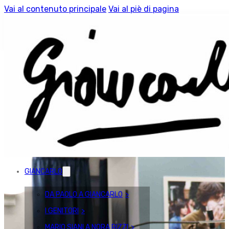
Vai al contenuto principale
Vai al piè di pagina
GIANCARLO
DA PAOLO A GIANCARLO
I GENITORI
MARIO SIANI A NORA RIZZI