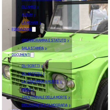
GLI AMICI
ALBUM
LA MEHARI
FONDAZIONE
ORGANIGRAMMA E STATUTO
SALA STAMPA
DOCUMENTI
GLI SCRITTI
GLI ARTICOLI
LA CONDANNA A MORTE
VIDEO
TRENTENNALE DELLA MORTE
BIBLIOGRAFIA E FILMOGRAFIA