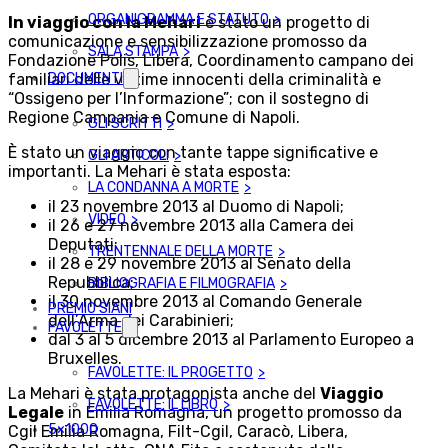
ORGANIGRAMMA E STATUTO
In viaggio con la Mehari
è stato un progetto di
comunicazione e sensibilizzazione promosso da
SALA STAMPA
Fondazione Polis, Libera, Coordinamento campano dei
familiari delle vittime innocenti della criminalità e
DOCUMENTI
“Ossigeno per l’Informazione”; con il sostegno di
Regione Campania e Comune di Napoli.
GLI SCRITTI
È stato un viaggio con tante tappe significative e
GLI ARTICOLI
importanti. La Mehari è stata esposta:
LA CONDANNA A MORTE
il 23 novembre 2013 al Duomo di Napoli;
VIDEO
il 26 e 27 novembre 2013 alla Camera dei
Deputati;
TRENTENNALE DELLA MORTE
il 28 e 29 novembre 2013 al Senato della
Repubblica;
BIBLIOGRAFIA E FILMOGRAFIA
il 30 novembre 2013 al Comando Generale
PREMIO SIANI
dell’Arma dei Carabinieri;
FAVOLETTE
dal 3 al 5 dicembre 2013 al Parlamento Europeo a
Bruxelles.
FAVOLETTE: IL PROGETTO
La Mehari è stata protagonista anche del
Viaggio
FAVOLETTE: IL LIBRO
Legale
in Emilia Romagna, un progetto promosso da
5×1000
Cgil Emilia Romagna, Filt-Cgil, Caracò, Libera,