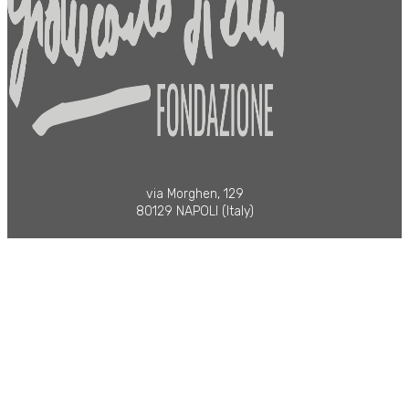
via Morghen, 129
80129 NAPOLI (Italy)
info@fondazionegiancarlosiani.it
presidente@fondazionegiancarlosiani.it
presidente.onorario@fondazionegiancarlosiani.it
premiosiani@fondazionegiancarlosiani.it
design
STUDIO EIKON