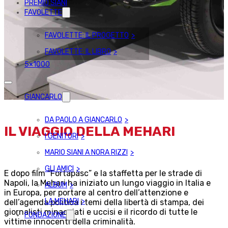
PREMIO SIANI
FAVOLETTE
FAVOLETTE: IL PROGETTO
FAVOLETTE: IL LIBRO
5×1000
GIANCARLO
DA PAOLO A GIANCARLO
IL VIAGGIO DELLA MEHARI
I GENITORI
MARIO SIANI A NORA RIZZI
GLI AMICI
E dopo film “Fortapàsc” e la staffetta per le strade di
Napoli, la Mehari ha iniziato un lungo viaggio in Italia e
ALBUM
in Europa, per portare al centro dell’attenzione e
LA MEHARI
dell’agenda politica i temi della libertà di stampa, dei
giornalisti minacciati e uccisi e il ricordo di tutte le
FONDAZIONE
vittime innocenti della criminalità.