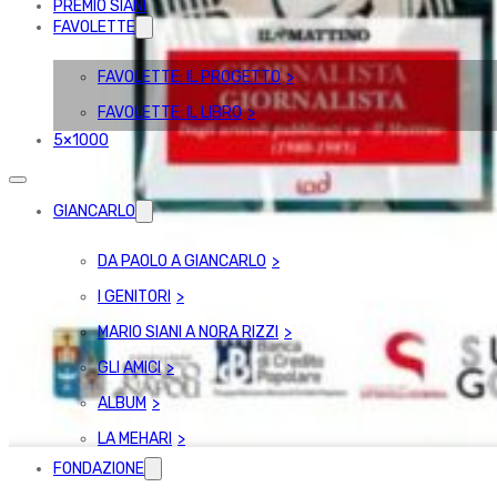
PREMIO SIANI
FAVOLETTE
FAVOLETTE: IL PROGETTO
FAVOLETTE: IL LIBRO
5×1000
GIANCARLO
DA PAOLO A GIANCARLO
I GENITORI
MARIO SIANI A NORA RIZZI
GLI AMICI
ALBUM
LA MEHARI
FONDAZIONE