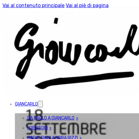
Vai al contenuto principale
Vai al piè di pagina
GIANCARLO SIANI. GIORNALISTA –
GIORNALISTA | PRESENTAZIONE
GIANCARLO
DA PAOLO A GIANCARLO
I GENITORI
MARIO SIANI A NORA RIZZI